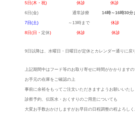
5日(木・祝) 休診 休診
6日(金) 通常診療
14時～16時30分
7日(土)
～13時まで
休診
8日(日・
定休
) 休診 休診
9日以降は、水曜日・日曜日が定休とカレンダー通りに戻
上記期間中はフード等のお取り寄せに時間がかかりますの
お手元の在庫をご確認の上
事前に余裕をもってご注文いただきますようお願いいたし
診察予約、伝医水・おくすりのご用意についても
大変お手数おかけしますがお早目の日程調整の程よろしく