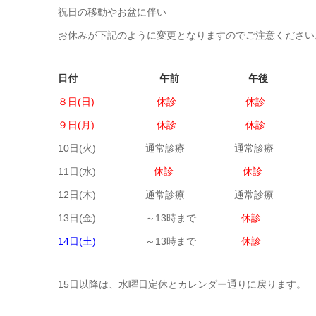
祝日の移動やお盆に伴い
お休みが下記のように変更となりますのでご注意ください
日付 午前 午後
８日(日) 休診 休診
９日(月) 休診 休診
10日(火) 通常診療 通常診療
11日(水)
休診 休診
12日(木) 通常診療 通常診療
13日(金) ～13時まで
休診
14日(土)
～13時まで
休診
15日以降は、水曜日定休とカレンダー通りに戻ります。