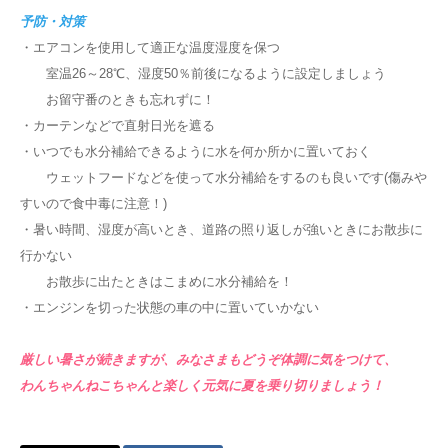
予防・対策
・エアコンを使用して適正な温度湿度を保つ
室温26～28℃、湿度50％前後になるように設定しましょう
お留守番のときも忘れずに！
・カーテンなどで直射日光を遮る
・いつでも水分補給できるように水を何か所かに置いておく
ウェットフードなどを使って水分補給をするのも良いです(傷みや
すいので食中毒に注意！)
・暑い時間、湿度が高いとき、道路の照り返しが強いときにお散歩に
行かない
お散歩に出たときはこまめに水分補給を！
・エンジンを切った状態の車の中に置いていかない
厳しい暑さが続きますが、みなさまもどうぞ体調に気をつけて、
わんちゃんねこちゃんと楽しく元気に夏を乗り切りましょう！