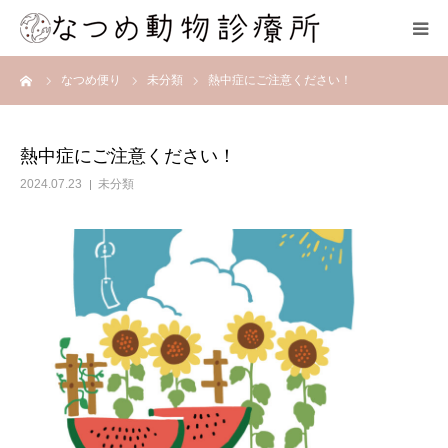
ーム
なつめ便り
未分類
熱中症にご注意ください！
HOME
総合案内
熱中症にご注意ください！
2024.07.23
未分類
スタッフ紹介
院内の様子
アクセス
お問合せ
ネット予約