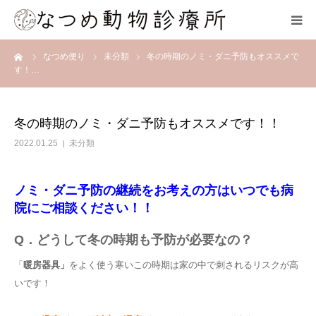
ーム
なつめ便り
未分類
冬の時期のノミ・ダニ予防もオススメで
HOME
す！…
総合案内
冬の時期のノミ・ダニ予防もオススメです！！
スタッフ紹介
2022.01.25
未分類
院内の様子
ノミ・ダニ予防の継続をお考えの方はいつでも病
院にご相談ください！！
アクセス
Q．どうして冬の時期も予防が必要なの？
お問合せ
「
暖房器具」
をよく使う寒いこの時期は家の中で刺されるリスクが高
いです！
ネット予約